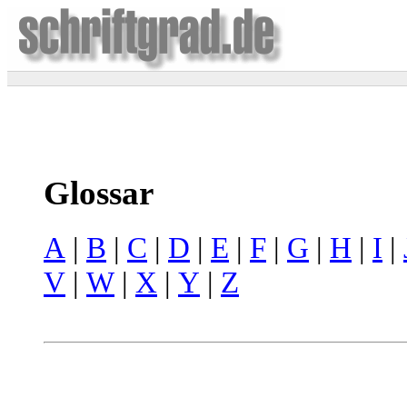
Glossar
A
|
B
|
C
|
D
|
E
|
F
|
G
|
H
|
I
|
V
|
W
|
X
|
Y
|
Z